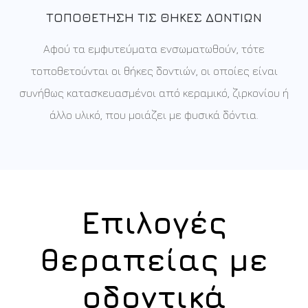
ΤΟΠΟΘΈΤΗΣΗ ΤΙΣ ΘΉΚΕΣ ΔΟΝΤΙΏΝ
Αφού τα εμφυτεύματα ενσωματωθούν, τότε
τοποθετούνται οι θήκες δοντιών, οι οποίες είναι
συνήθως κατασκευασμένοι από κεραμικό, ζιρκονίου ή
άλλο υλικό, που μοιάζει με φυσικά δόντια.
Επιλογές
θεραπείας με
οδοντικά