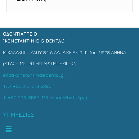
ΟΔΟΝΤΙΑΤΡΕΙΟ
“KONSTANTINIDIS DENTAL”
ΜΙΧΑΛΑΚΟΠΟΥΛΟΥ 84 & ΛΑΟΔΙΚΕΙΑΣ 9-11, 1ος, 11528 ΑΘΗΝΑ
(ΣΤΑΣΗ ΜΕΤΡΟ ΜΕΓΑΡΟ ΜΟΥΣΙΚΗΣ)
info@konstantinidisdental.gr
Τ/Φ: +30 216-070-2280
Τ: +30 693-8585-170 (Viber, WhatsApp)
ΥΠΗΡΕΣΙΕΣ