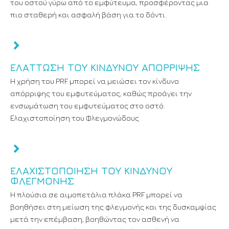
του οστού γύρω από το εμφύτευμα, προσφέροντας μια
πιο σταθερή και ασφαλή βάση για το δόντι.
ΕΛΆΤΤΩΣΗ ΤΟΥ ΚΙΝΔΎΝΟΥ ΑΠΌΡΡΙΨΗΣ
Η χρήση του PRF μπορεί να μειώσει τον κίνδυνο
απόρριψης του εμφυτεύματος, καθώς προάγει την
ενσωμάτωση του εμφυτεύματος στο οστό.
Ελαχιστοποίηση του Φλεγμονώδους
ΕΛΑΧΙΣΤΟΠΟΊΗΣΗ ΤΟΥ ΚΙΝΔΎΝΟΥ
ΦΛΕΓΜΟΝΉΣ
Η πλούσια σε αιμοπετάλια πλάκα PRF μπορεί να
βοηθήσει στη μείωση της φλεγμονής και της δυσκαμψίας
μετά την επέμβαση, βοηθώντας τον ασθενή να